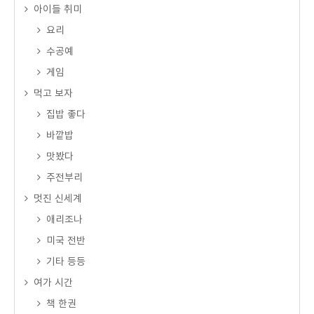
아이들 취미
요리
수공예
게임
먹고 보자
집밥 좋다
바깥밥
맛봤다
주전부리
멋진 신세계
애리조나
미국 전반
기타 등등
여가 시간
책 한권