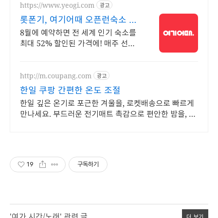
https://www.yeogi.com
광고
롯폰기, 여기어때 오픈런숙소 최
대 81% 할인
8월에 예약하면 전 세계 인기 숙소를
최대 52% 할인된 가격에! 매주 선착
순 30% 오픈런 할인까지, 지금 최저
가로 숙소 예약하기
http://m.coupang.com
광고
한일 쿠팡 간편한 온도 조절
한일 깊은 온기로 포근한 겨울을, 로켓배송으로 빠르게
만나세요. 부드러운 전기매트 촉감으로 편안한 밤을, 와
우회원 무료반품으로 경험하세요.
19
구독하기
'여가 시간/노래' 관련 글
더 보기