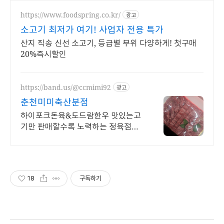
https://www.foodspring.co.kr/
광고
소고기 최저가 여기! 사업자 전용 특가
산지 직송 신선 소고기, 등급별 부위 다양하게! 첫구매
20%즉시할인
https://band.us/@ccmimi92
광고
춘천미미축산분점
하이포크돈육&도드람한우 맛있는고
기만 판매할수록 노력하는 정육점소
고기 최상의 한우를 저렴한 가격으로
만나 보세요
18
구독하기