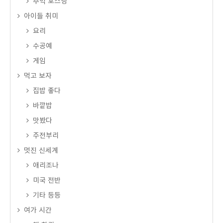
추억 포스팅
아이들 취미
요리
수공예
게임
먹고 보자
집밥 좋다
바깥밥
맛봤다
주전부리
멋진 신세계
애리조나
미국 전반
기타 등등
여가 시간